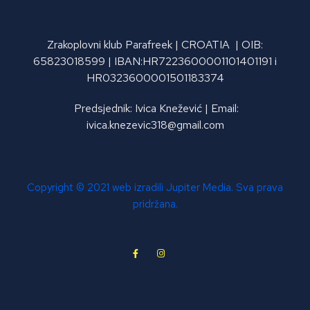
Zrakoplovni klub Parafreek | CROATIA | OIB:
65823018599 | IBAN:HR7223600001101401191 i
HR0323600001501183374
Predsjednik: Ivica Knežević | Email:
ivica.knezevic318@gmail.com
Copyright © 2021 web izradili Jupiter Media. Sva prava
pridržana.