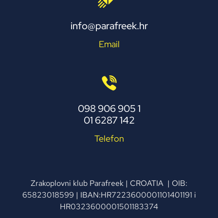
info@parafreek.hr
Email
098 906 905 1
01 6287 142
Telefon
Zrakoplovni klub Parafreek | CROATIA | OIB:
65823018599 | IBAN:HR7223600001101401191 i
HR0323600001501183374