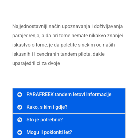
Najjednostavniji način upoznavanja i doživljavanja
parajedrenja, a da pri tome nemate nikakvo znanjei
iskustvo o tome, je da poletite s nekim od naših
iskusnih i licenciranih tandem pilota, dakle
uparajedrilici za dvoje
PARAFREEK tandem letovi informacije
Kako, s kim i gdje?
Što je potrebno?
Mogu li pokloniti let?